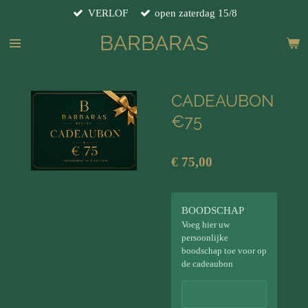
VERLOF
open zaterdag 15/8
Ga
direct
BARBARAS
naar
de
hoofdinhoud
CADEAUBON
€75
€ 75,00
BOODSCHAP
Voeg hier uw
persoonlijke
boodschap toe voor op
de cadeaubon