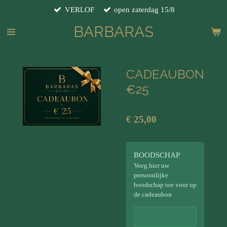
VERLOF
open zaterdag 15/8
Ga
direct
BARBARAS
naar
de
hoofdinhoud
CADEAUBON
€25
€ 25,00
BOODSCHAP
Voeg hier uw
persoonlijke
boodschap toe voor op
de cadeaubon